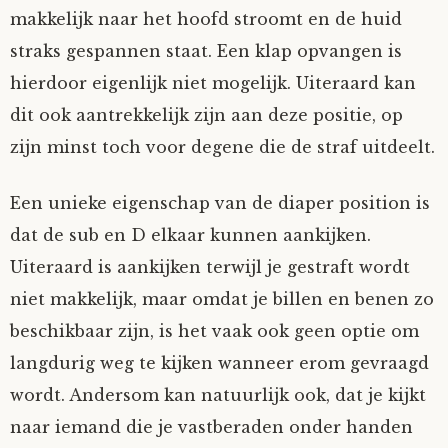
makkelijk naar het hoofd stroomt en de huid
Nyncke
straks gespannen staat. Een klap opvangen is
hierdoor eigenlijk niet mogelijk. Uiteraard kan
Rozemarijn
dit ook aantrekkelijk zijn aan deze positie, op
SirTeddy
zijn minst toch voor degene die de straf uitdeelt.
Spelican
Een unieke eigenschap van de diaper position is
dat de sub en D elkaar kunnen aankijken.
Stefan
Uiteraard is aankijken terwijl je gestraft wordt
niet makkelijk, maar omdat je billen en benen zo
Sunniva
beschikbaar zijn, is het vaak ook geen optie om
langdurig weg te kijken wanneer erom gevraagd
Switch
wordt. Andersom kan natuurlijk ook, dat je kijkt
Tim-
naar iemand die je vastberaden onder handen