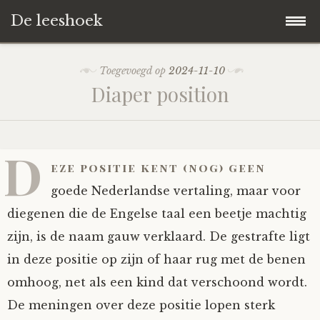
De leeshoek
Skip
Hoofdpagina
Toegevoegd op
2024-11-10
to
Diaper position
content
De Leeshoek
De Boekenkast
Wat is De Leeshoek
D
eze positie kent (nog) geen
HD-Archief
Wie zijn we?
De hele kast
goede Nederlandse vertaling, maar voor
diegenen die de Engelse taal een beetje machtig
Verhalen
Het Biechthokje
Adventskalenders
Het hele archief
zijn, is de naam gauw verklaard. De gestrafte ligt
in deze positie op zijn of haar rug met de benen
Polls
Nieuw op de site
Alternatieve straffen
Hoe geef je?
Alle verhalen
omhoog, net als een kind dat verschoond wordt.
Averechts
Woordenboek
Instrumenten
Hoe krijg je?
Verhalen van De Leeshoek
De meningen over deze positie lopen sterk