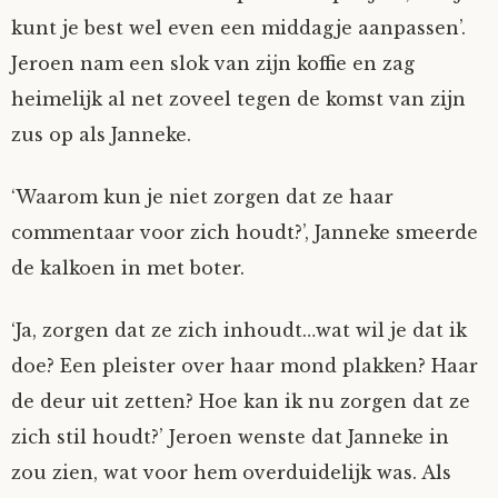
kunt je best wel even een middagje aanpassen’.
Fioontje
Jeroen nam een slok van zijn koffie en zag
heimelijk al net zoveel tegen de komst van zijn
Gralin
zus op als Janneke.
Henricus
‘Waarom kun je niet zorgen dat ze haar
Jack
commentaar voor zich houdt?’, Janneke smeerde
de kalkoen in met boter.
Johanna
‘Ja, zorgen dat ze zich inhoudt…wat wil je dat ik
Juliette Stark
doe? Een pleister over haar mond plakken? Haar
de deur uit zetten? Hoe kan ik nu zorgen dat ze
Kersje
zich stil houdt?’ Jeroen wenste dat Janneke in
zou zien, wat voor hem overduidelijk was. Als
Lani