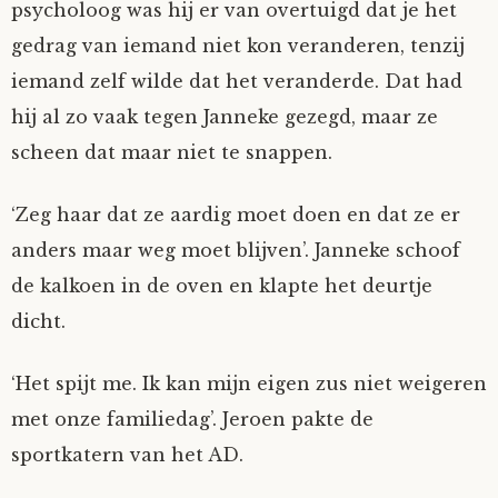
psycholoog was hij er van overtuigd dat je het
Nyncke
gedrag van iemand niet kon veranderen, tenzij
iemand zelf wilde dat het veranderde. Dat had
Rozemarijn
hij al zo vaak tegen Janneke gezegd, maar ze
scheen dat maar niet te snappen.
SirTeddy
‘Zeg haar dat ze aardig moet doen en dat ze er
Spelican
anders maar weg moet blijven’. Janneke schoof
de kalkoen in de oven en klapte het deurtje
Stefan
dicht.
Sunniva
‘Het spijt me. Ik kan mijn eigen zus niet weigeren
Switch
met onze familiedag’. Jeroen pakte de
sportkatern van het AD.
Tim-