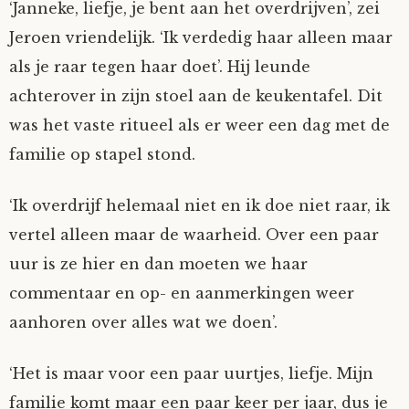
‘Janneke, liefje, je bent aan het overdrijven’, zei
Mijn Account
Op ontdekkingsreis
Instrumenten
Algae
Verhalen van de HD-site
Jeroen vriendelijk. ‘Ik verdedig haar alleen maar
als je raar tegen haar doet’. Hij leunde
Posities
aube
Verhalen van Anne en Bill
achterover in zijn stoel aan de keukentafel. Dit
was het vaste ritueel als er weer een dag met de
Spelletjes
Ben Hands-on
Anne
Interactieve verhalen
familie op stapel stond.
Bill-A-Cook
Bill
‘Ik overdrijf helemaal niet en ik doe niet raar, ik
vertel alleen maar de waarheid. Over een paar
Björn
uur is ze hier en dan moeten we haar
Clarity
commentaar en op- en aanmerkingen weer
aanhoren over alles wat we doen’.
Diderod
‘Het is maar voor een paar uurtjes, liefje. Mijn
Faith
familie komt maar een paar keer per jaar, dus je