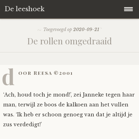
De leeshoek
Skip
Hoofdpagina
Toegevoegd op
2020-09-21
to
De rollen omgedraaid
content
De Leeshoek
De Boekenkast
Wat is De Leeshoek
d
oor Reesa ©2001
HD-Archief
Wie zijn we?
De hele kast
‘Ach, houd toch je mond!’, zei Janneke tegen haar
Verhalen
Het Biechthokje
Adventskalenders
Het hele archief
man, terwijl ze boos de kalkoen aan het vullen
was. ‘Ik heb er schoon genoeg van dat je altijd je
Polls
Nieuw op de site
Alternatieve straffen
Hoe geef je?
Alle verhalen
zus verdedigt!’
Averechts
Woordenboek
Instrumenten
Hoe krijg je?
Verhalen van De Leeshoek