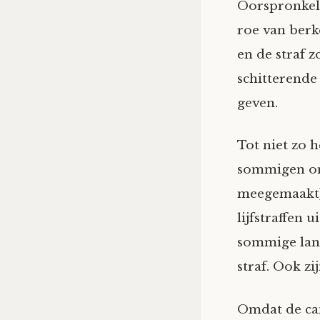
Oorspronkeli
roe van berk
en de straf 
schitterende
geven.
Tot niet zo h
sommigen on
meegemaakt) 
lijfstraffen 
sommige land
straf. Ook z
Omdat de can