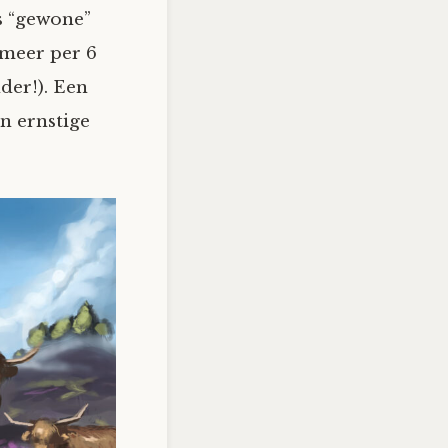
ls “gewone”
 meer per 6
der!). Een
en ernstige