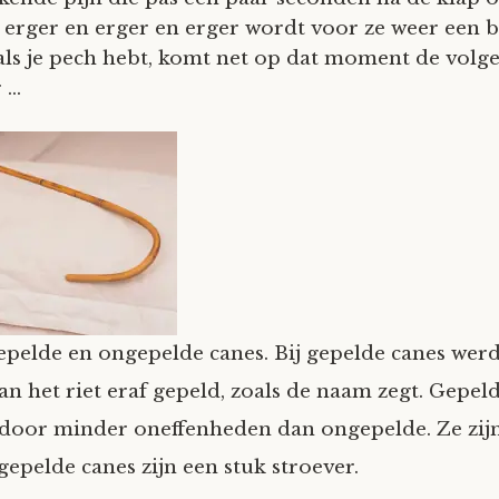
e erger en erger en erger wordt voor ze weer een b
als je pech hebt, komt net op dat moment de volg
r …
epelde en ongepelde canes. Bij gepelde canes wer
an het riet eraf gepeld, zoals de naam zegt. Gepel
door minder oneffenheden dan ongepelde. Ze zij
gepelde canes zijn een stuk stroever.