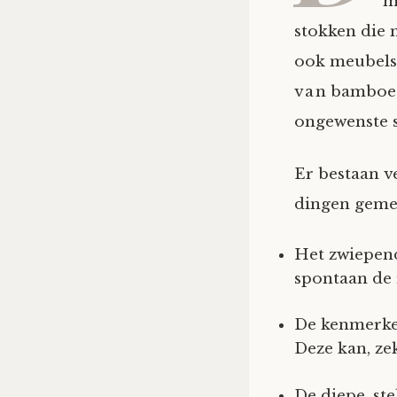
m
stokken die 
ook meubels
van bamboe. 
ongewenste 
Er bestaan v
dingen geme
Het zwiepend
spontaan de r
De kenmerken
Deze kan, zek
De diepe, st