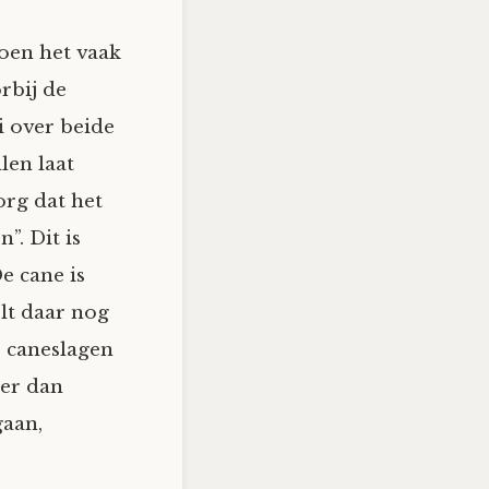
doen het vaak
rbij de
i over beide
len laat
org dat het
”. Dit is
e cane is
lt daar nog
e caneslagen
ier dan
gaan,