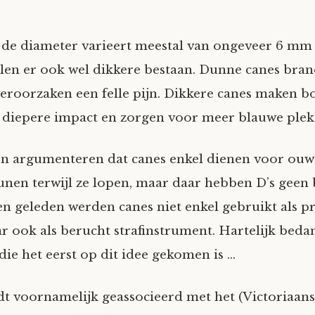
 de diameter varieert meestal van ongeveer 6 mm
llen er ook wel dikkere bestaan. Dunne canes bra
 veroorzaken een felle pijn. Dikkere canes maken b
diepere impact en zorgen voor meer blauwe plek
en argumenteren dat canes enkel dienen voor ouw
unen terwijl ze lopen, maar daar hebben D’s gee
en geleden werden canes niet enkel gebruikt als pr
r ook als berucht strafinstrument. Hartelijk beda
ie het eerst op dit idee gekomen is …
t voornamelijk geassocieerd met het (Victoriaans