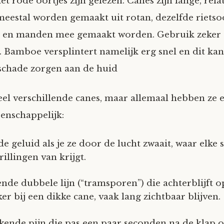
et rode oortjes zijn gelezen. Canes zijn lange, rel
meestal worden gemaakt uit rotan, dezelfde rietso
 en manden mee gemaakt worden. Gebruik zeker 
Bamboe versplintert namelijk erg snel en dit ka
schade zorgen aan de huid
eel verschillende canes, maar allemaal hebben ze 
enschappelijk:
e geluid als je ze door de lucht zwaait, waar elke
illingen van krijgt.
de dubbele lijn (“tramsporen”) die achterblijft o
er bij een dikke cane, vaak lang zichtbaar blijven.
ekende pijn die pas een paar seconden na de klap