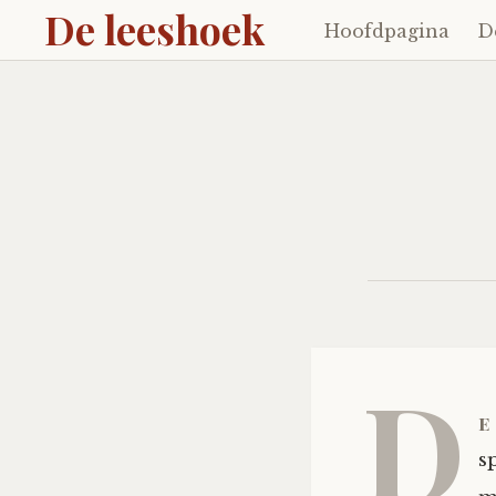
De leeshoek
Hoofdpagina
D
Skip
to
content
D
e
s