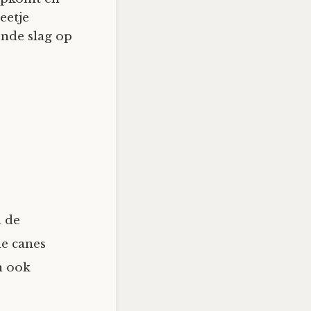
eetje
ende slag op
d de
de canes
n ook