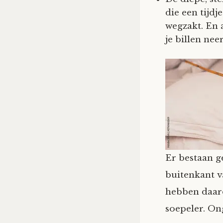
die een tijdj
wegzakt. En 
je billen nee
Er bestaan g
buitenkant v
hebben daar
soepeler. On