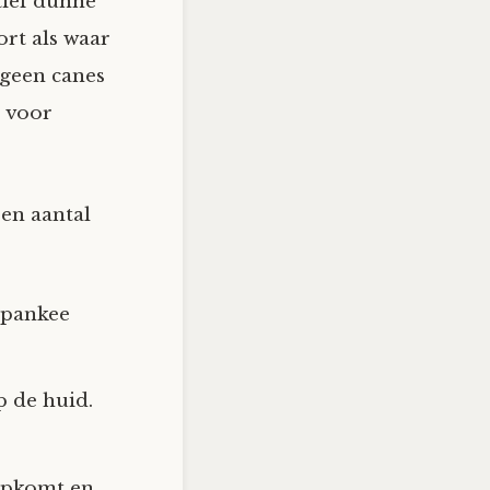
atief dunne
ort als waar
geen canes
n voor
een aantal
 spankee
p de huid.
 opkomt en