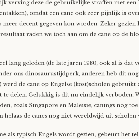
jk verving deze de gebruikelijke straffen met een 
entakken), omdat een cane ook zeer pijnlijk is ove
zo meer decent gegeven kon worden. Zeker gezien 
 resultaat raden we toch aan om de cane op de blot
eel lang geleden (de late jaren 1980, ook al is dat 
der ons dinosaurustijdperk, anderen heb dit nog
werd de cane op Engelse (kost)scholen gebruikt
uit te delen. Gelukkig is dit nu eindelijk verboden.
en, zoals Singapore en Maleisië, canings nog toe a
ijn helaas de canes nog niet wereldwijd uit schole
e als typisch Engels wordt gezien, gebeurt het tel