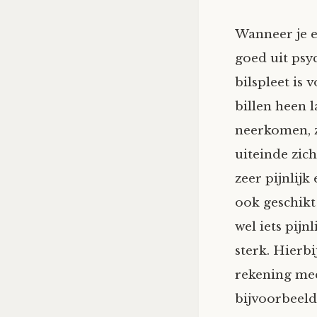
Wanneer je e
goed uit psy
bilspleet is
billen heen l
neerkomen, z
uiteinde zic
zeer pijnlijk
ook geschikt
wel iets pijn
sterk. Hierb
rekening mee
bijvoorbeeld