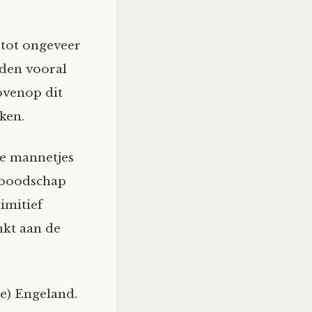
 tot ongeveer
nden vooral
ovenop dit
ken.
e mannetjes
n boodschap
imitief
nkt aan de
e) Engeland.