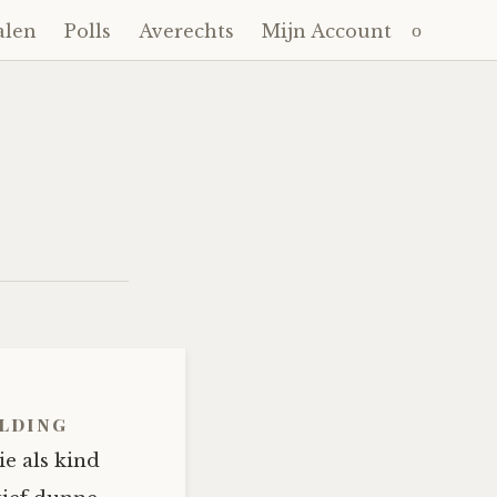
Zoeken
alen
Polls
Averechts
Mijn Account
naar:
elding
e als kind