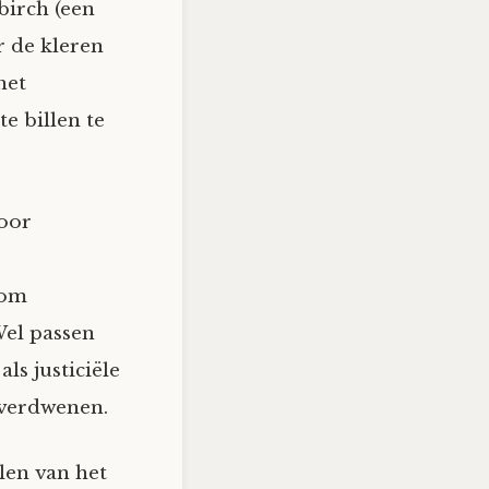
birch (een
r de kleren
het
e billen te
voor
 om
 Wel passen
ls justiciële
n verdwenen.
len van het