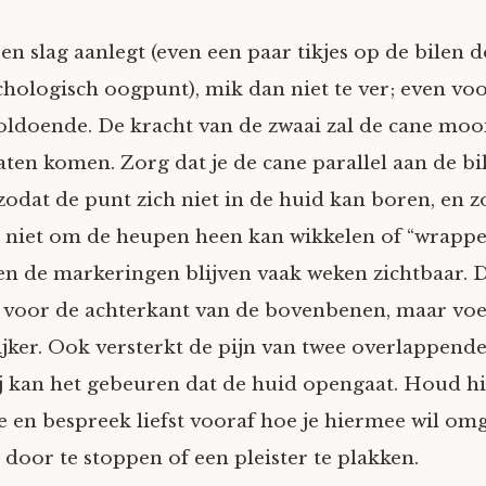
en slag aanlegt (even een paar tikjes op de bilen 
chologisch oogpunt), mik dan niet te ver; even voo
 voldoende. De kracht van de zwaai zal de cane moo
aten komen. Zorg dat je de cane parallel aan de bil
odat de punt zich niet in de huid kan boren, en z
h niet om de heupen heen kan wikkelen of “wrappen
 en de markeringen blijven vaak weken zichtbaar. D
 voor de achterkant van de bovenbenen, maar voe
lijker. Ook versterkt de pijn van twee overlappend
ij kan het gebeuren dat de huid opengaat. Houd h
 en bespreek liefst vooraf hoe je hiermee wil om
 door te stoppen of een pleister te plakken.