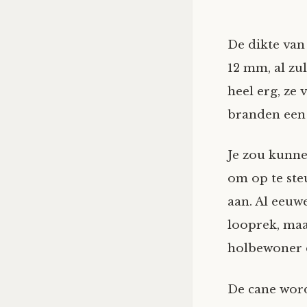
De dikte van
12 mm, al zu
heel erg, ze
branden een 
Je zou kunn
om op te ste
aan. Al eeuw
looprek, maa
holbewoner d
De cane word