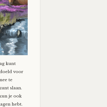
ag kunt
edoeld voor
mee te
kunt slaan.
kun je ook
lagen hebt.