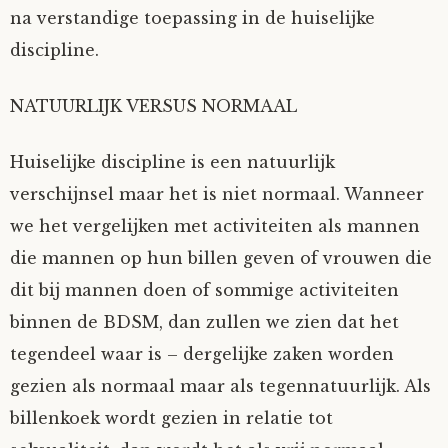
na verstandige toepassing in de huiselijke
Fioontje
discipline.
Gralin
NATUURLIJK VERSUS NORMAAL
Henricus
Huiselijke discipline is een natuurlijk
verschijnsel maar het is niet normaal. Wanneer
Jack
we het vergelijken met activiteiten als mannen
Johanna
die mannen op hun billen geven of vrouwen die
dit bij mannen doen of sommige activiteiten
Juliette Stark
binnen de BDSM, dan zullen we zien dat het
tegendeel waar is – dergelijke zaken worden
Kersje
gezien als normaal maar als tegennatuurlijk. Als
billenkoek wordt gezien in relatie tot
Lani