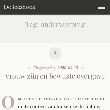
De leeshoek
Skip
Hoofdpagina
Tag:
onderwerping
to
content
De Leeshoek
De Boekenkast
Wat is De Leeshoek
HD-Archief
Wie zijn we?
De hele kast
Toegevoegd op
2020-09-18
Vrouw zijn en bewuste overgave
Verhalen
Het Biechthokje
Adventskalenders
Het hele archief
Polls
Nieuw op de site
Alternatieve straffen
Hoe geef je?
Alle verhalen
O
m iets te zeggen over deze titel
Averechts
Woordenboek
Instrumenten
Hoe krijg je?
Verhalen van De Leeshoek
in de context van huiselijke discipline,