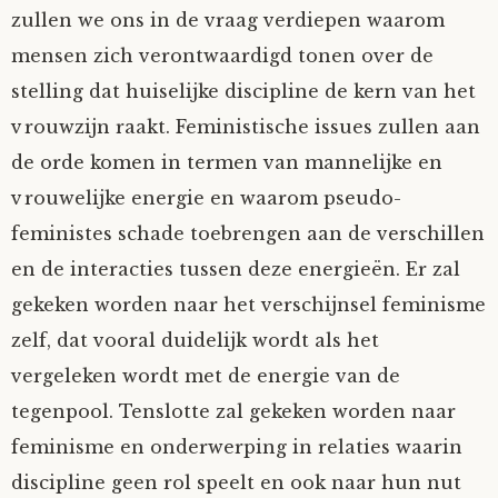
zullen we ons in de vraag verdiepen waarom
Mijn Account
Op ontdekkingsreis
Instrumenten
Algae
Verhalen van de HD-site
mensen zich verontwaardigd tonen over de
stelling dat huiselijke discipline de kern van het
Posities
aube
Verhalen van Anne en Bill
vrouwzijn raakt. Feministische issues zullen aan
Spelletjes
Ben Hands-on
Anne
Interactieve verhalen
de orde komen in termen van mannelijke en
vrouwelijke energie en waarom pseudo-
Bill-A-Cook
Bill
feministes schade toebrengen aan de verschillen
en de interacties tussen deze energieën. Er zal
Björn
gekeken worden naar het verschijnsel feminisme
zelf, dat vooral duidelijk wordt als het
Clarity
vergeleken wordt met de energie van de
Diderod
tegenpool. Tenslotte zal gekeken worden naar
feminisme en onderwerping in relaties waarin
Faith
discipline geen rol speelt en ook naar hun nut