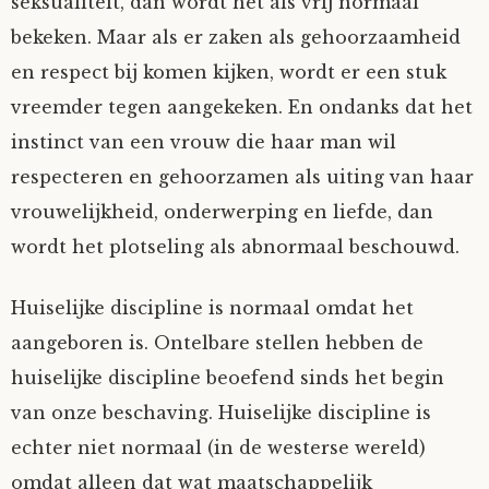
seksualiteit, dan wordt het als vrij normaal
Nyncke
bekeken. Maar als er zaken als gehoorzaamheid
en respect bij komen kijken, wordt er een stuk
Rozemarijn
vreemder tegen aangekeken. En ondanks dat het
instinct van een vrouw die haar man wil
SirTeddy
respecteren en gehoorzamen als uiting van haar
vrouwelijkheid, onderwerping en liefde, dan
Spelican
wordt het plotseling als abnormaal beschouwd.
Stefan
Huiselijke discipline is normaal omdat het
Sunniva
aangeboren is. Ontelbare stellen hebben de
huiselijke discipline beoefend sinds het begin
Switch
van onze beschaving. Huiselijke discipline is
echter niet normaal (in de westerse wereld)
Tim-
omdat alleen dat wat maatschappelijk