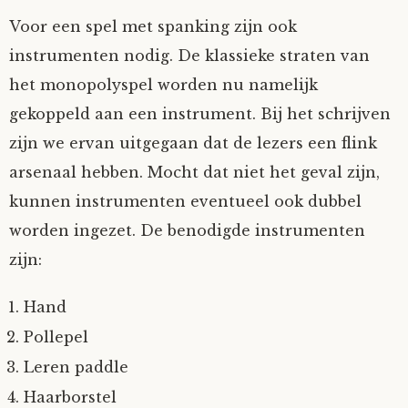
Voor een spel met spanking zijn ook
Nyncke
instrumenten nodig. De klassieke straten van
Rozemarijn
het monopolyspel worden nu namelijk
gekoppeld aan een instrument. Bij het schrijven
SirTeddy
zijn we ervan uitgegaan dat de lezers een flink
arsenaal hebben. Mocht dat niet het geval zijn,
Spelican
kunnen instrumenten eventueel ook dubbel
worden ingezet. De benodigde instrumenten
Stefan
zijn:
Sunniva
Hand
Switch
Pollepel
Leren paddle
Tim-
Haarborstel