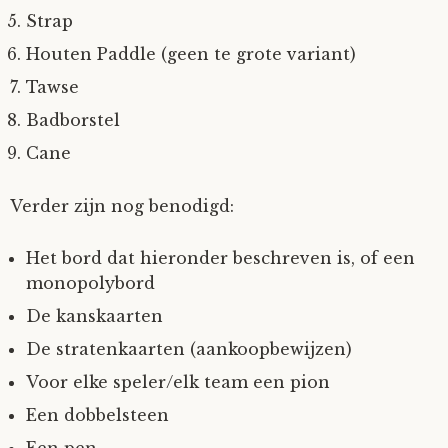
Strap
Tom Mathys
Houten Paddle (geen te grote variant)
Tawse
Vorrion
Badborstel
Vrolijke Dondersteen
Cane
Zofianina
Verder zijn nog benodigd:
Het bord dat hieronder beschreven is, of een
monopolybord
De kanskaarten
De stratenkaarten (aankoopbewijzen)
Voor elke speler/elk team een pion
Een dobbelsteen
Een pen