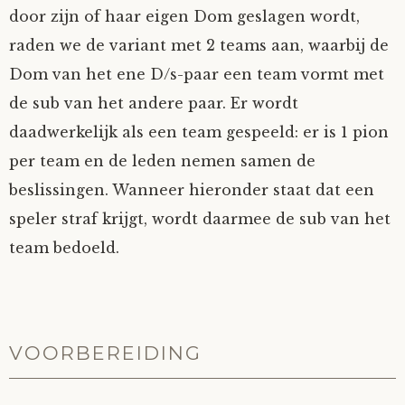
door zijn of haar eigen Dom geslagen wordt,
Fioontje
raden we de variant met 2 teams aan, waarbij de
Dom van het ene D/s-paar een team vormt met
Gralin
de sub van het andere paar. Er wordt
Henricus
daadwerkelijk als een team gespeeld: er is 1 pion
per team en de leden nemen samen de
Jack
beslissingen. Wanneer hieronder staat dat een
speler straf krijgt, wordt daarmee de sub van het
Johanna
team bedoeld.
Juliette Stark
Kersje
VOORBEREIDING
Lani