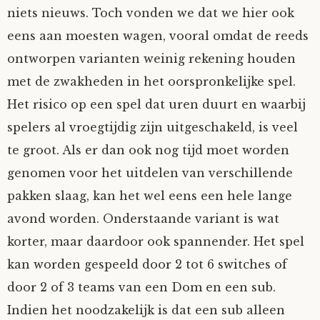
niets nieuws. Toch vonden we dat we hier ook
Mijn Account
Op ontdekkingsreis
Instrumenten
Algae
Verhalen van de HD-site
eens aan moesten wagen, vooral omdat de reeds
ontworpen varianten weinig rekening houden
Posities
aube
Verhalen van Anne en Bill
met de zwakheden in het oorspronkelijke spel.
Spelletjes
Ben Hands-on
Anne
Interactieve verhalen
Het risico op een spel dat uren duurt en waarbij
spelers al vroegtijdig zijn uitgeschakeld, is veel
Bill-A-Cook
Bill
te groot. Als er dan ook nog tijd moet worden
genomen voor het uitdelen van verschillende
Björn
pakken slaag, kan het wel eens een hele lange
avond worden. Onderstaande variant is wat
Clarity
korter, maar daardoor ook spannender. Het spel
Diderod
kan worden gespeeld door 2 tot 6 switches of
door 2 of 3 teams van een Dom en een sub.
Faith
Indien het noodzakelijk is dat een sub alleen