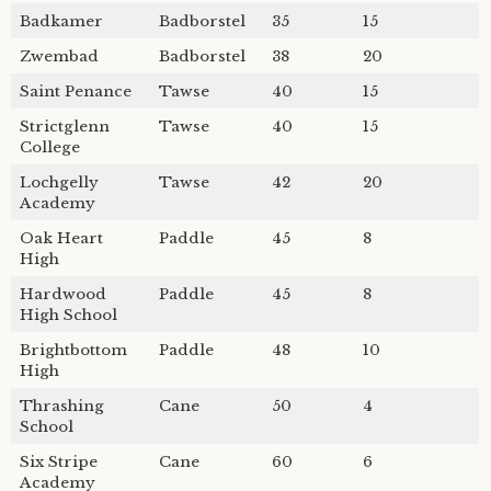
Badkamer
Badborstel
35
15
Zwembad
Badborstel
38
20
Saint Penance
Tawse
40
15
Strictglenn
Tawse
40
15
College
Lochgelly
Tawse
42
20
Academy
Oak Heart
Paddle
45
8
High
Hardwood
Paddle
45
8
High School
Brightbottom
Paddle
48
10
High
Thrashing
Cane
50
4
School
Six Stripe
Cane
60
6
Academy