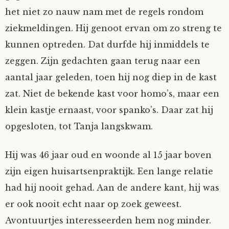
het niet zo nauw nam met de regels rondom
Nyncke
ziekmeldingen. Hij genoot ervan om zo streng te
kunnen optreden. Dat durfde hij inmiddels te
Rozemarijn
zeggen. Zijn gedachten gaan terug naar een
SirTeddy
aantal jaar geleden, toen hij nog diep in de kast
zat. Niet de bekende kast voor homo’s, maar een
Spelican
klein kastje ernaast, voor spanko’s. Daar zat hij
opgesloten, tot Tanja langskwam.
Stefan
Hij was 46 jaar oud en woonde al 15 jaar boven
Sunniva
zijn eigen huisartsenpraktijk. Een lange relatie
had hij nooit gehad. Aan de andere kant, hij was
Switch
er ook nooit echt naar op zoek geweest.
Tim-
Avontuurtjes interesseerden hem nog minder.