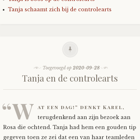
Tanja schaamt zich bij de controlearts
Fioontje
Gralin
Henricus
Jack
Toegevoegd op
2020-09-28
Tanja en de controlearts
Johanna
Juliette Stark
“W
at een dag!” denkt Karel,
Kersje
terugdenkend aan zijn bezoek aan
Rosa die ochtend. Tanja had hem een gouden tip
Lani
gegeven toen ze zei dat een van haar teamleden