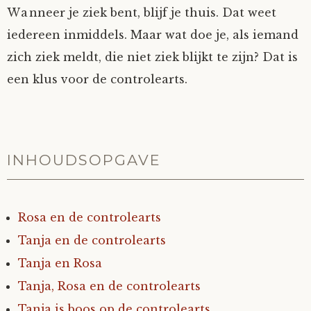
Wanneer je ziek bent, blijf je thuis. Dat weet
Mijn Account
Op ontdekkingsreis
Instrumenten
Algae
Verhalen van de HD-site
iedereen inmiddels. Maar wat doe je, als iemand
zich ziek meldt, die niet ziek blijkt te zijn? Dat is
Posities
aube
Verhalen van Anne en Bill
een klus voor de controlearts.
Spelletjes
Ben Hands-on
Anne
Interactieve verhalen
Bill-A-Cook
Bill
INHOUDSOPGAVE
Björn
Rosa en de controlearts
Clarity
Tanja en de controlearts
Diderod
Tanja en Rosa
Tanja, Rosa en de controlearts
Faith
Tanja is boos op de controlearts