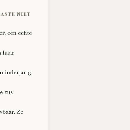
aste niet
er, een echte
n haar
 minderjarig
e zus
wbaar. Ze