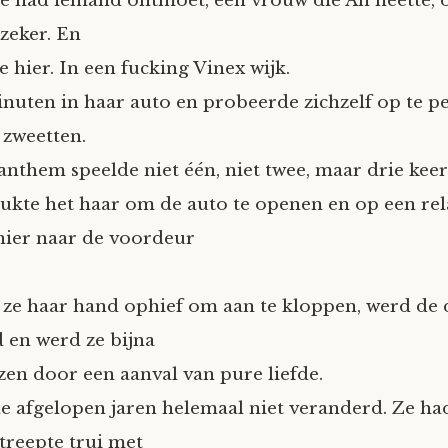
Ze had iemand ontmoet, een vrouw die An heette, 
 zeker. En
 hier. In een fucking Vinex wijk.
minuten in haar auto en probeerde zichzelf op te 
zweetten.
nthem speelde niet één, niet twee, maar drie keer
 lukte het haar om de auto te openen en op een rel
ier naar de voordeur
ze haar hand ophief om aan te kloppen, werd de 
 en werd ze bijna
en door een aanval van pure liefde.
de afgelopen jaren helemaal niet veranderd. Ze ha
streepte trui met