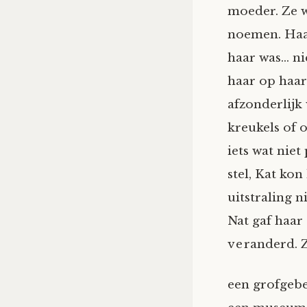
moeder. Ze w
noemen. Haa
haar was… ni
haar op haa
afzonderlijk
kreukels of 
iets wat niet
stel, Kat kon
uitstraling n
Nat gaf haar
veranderd. Z
een grofgebe