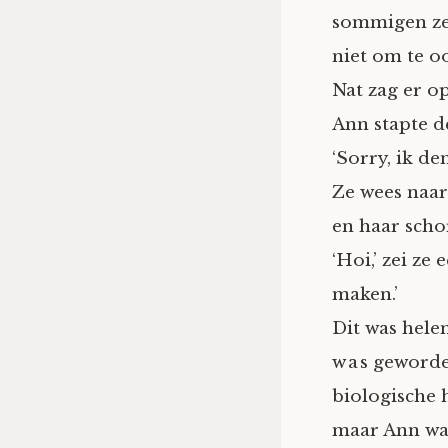
sommigen zeg
niet om te o
Nat zag er op
Ann stapte d
‘Sorry, ik de
Ze wees naa
en haar schor
‘Hoi,’ zei ze
maken.’
Dit was hele
was geworde
biologische 
maar Ann was