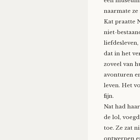
een museum 
naarmate ze 
Kat praatte N
niet-bestaan
liefdesleven,
dat in het v
zoveel van h
avonturen en
leven. Het v
fijn.
Nat had haar
de lol, voegd
toe. Ze zat n
ontwerpen en