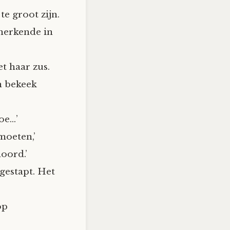
e groot zijn.
 herkende in
t haar zus.
en bekeek
oe…’
moeten,’
oord.’
gestapt. Het
op