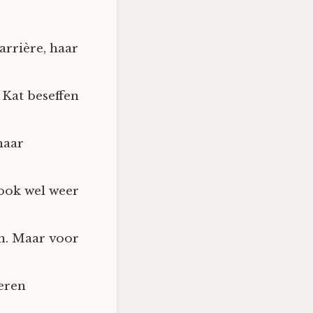
arrière, haar
 Kat beseffen
haar
 ook wel weer
en. Maar voor
leren