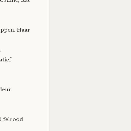
of Anne, Kat
peppen. Haar
.
atief
deur
d felrood