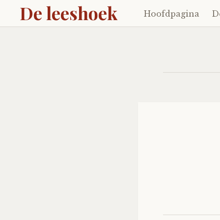
De leeshoek
Hoofdpagina
D
Skip
to
content