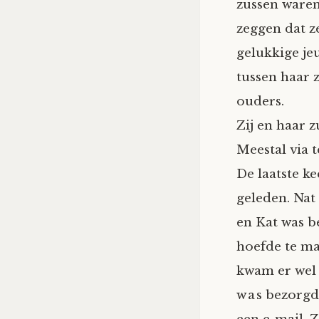
zussen waren 
zeggen dat z
gelukkige je
tussen haar 
ouders.
Zij en haar z
Meestal via t
De laatste ke
geleden. Nat 
en Kat was b
hoefde te ma
kwam er wel 
was bezorgd