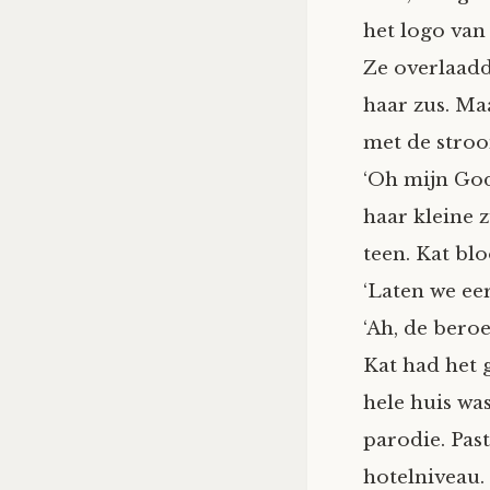
het logo van
Ze overlaadde
haar zus. Ma
met de stroo
‘Oh mijn God,
haar kleine z
teen. Kat bl
‘Laten we ee
‘Ah, de bero
Kat had het 
hele huis was
parodie. Past
hotelniveau.