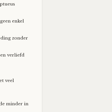
uptueus
 geen enkel
eding zonder
een verliefd
et veel
rde minder in