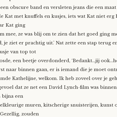
 een obscure band en versleten jeans die een maat t
 Kat met knuffels en kusjes, iets wat Kat niet erg
ar Kat ging
m mee, ze was blij om te zien dat het goed ging me
 je ziet er prachtig uit.’ Nat zette een stap terug 
usje van top tot
oosde, een beetje overdonderd, ‘Bedankt…jij ook…h
rst naar binnen gaan, er is iemand die je moet ont
emde Kathelijne, welkom. Ik heb zoveel over je geh
gevoel dat ze net een David Lynch-film was binnen
 bijna een
elkleurige muren, kitscherige snuisterijen, kunst 
 Gezellig, zouden