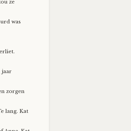
zou ze
eurd was
rliet.
 jaar
een zorgen
e lang. Kat