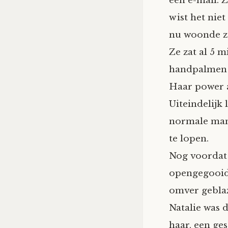
een e-mail. 
wist het niet
nu woonde ze
Ze zat al 5 
handpalmen 
Haar power a
Uiteindelijk
normale man
te lopen.
Nog voordat 
opengegooid
omver geblaz
Natalie was 
haar, een ge