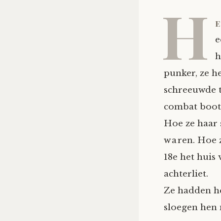
H
e
e
h
punker, ze h
schreeuwde t
combat boots
Hoe ze haar 
waren. Hoe 
18e het huis
achterliet.
Ze hadden he
sloegen hen 