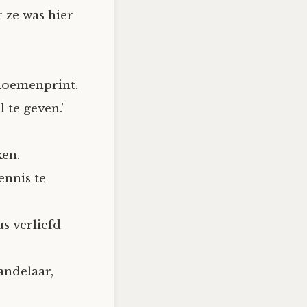
 ze was hier
bloemenprint.
 te geven.’
ken.
ennis te
s verliefd
andelaar,