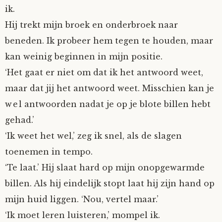
ik.
Fioontje
Hij trekt mijn broek en onderbroek naar
beneden. Ik probeer hem tegen te houden, maar
Gralin
kan weinig beginnen in mijn positie.
Henricus
‘Het gaat er niet om dat ik het antwoord weet,
maar dat jij het antwoord weet. Misschien kan je
Jack
wel antwoorden nadat je op je blote billen hebt
gehad.’
Johanna
‘Ik weet het wel,’ zeg ik snel, als de slagen
toenemen in tempo.
Juliette Stark
‘Te laat.’ Hij slaat hard op mijn onopgewarmde
Kersje
billen. Als hij eindelijk stopt laat hij zijn hand op
mijn huid liggen. ‘Nou, vertel maar.’
Lani
‘Ik moet leren luisteren,’ mompel ik.