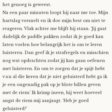
het genoeg is geweest.
Tom Mathys
Na een paar minuten loopt hij naar me toe. Mijn
hartslag versnelt en ik doe mijn best om niet te
Vorrion
reageren. Vlak achter me blijft hij staan. ‘Jij gaat
Vrolijke Dondersteen
dadelijk de paddle pakken zodat ik je goed kan
laten voelen hoe belangrijk het is om te leren
Zofianina
luisteren. Dan geef ik je strafregels en misschien
nog wat opdrachten zodat jij kan gaan oefenen
met luisteren. En om te zorgen dat je spijt hebt
van al die keren dat je niet geluisterd hebt ga ik
je een ongenadig pak op je blote billen geven
met de riem.’ Ik krimp ineen, hij weet hoeveel
angst de riem mij aanjaagt. ‘Heb je goed
geluisterd?’