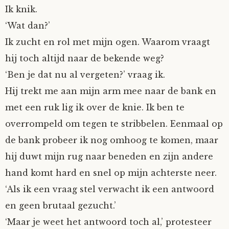
Ik knik.
Mijn Account
Op ontdekkingsreis
Instrumenten
Algae
Verhalen van de HD-site
‘Wat dan?’
Ik zucht en rol met mijn ogen. Waarom vraagt
Posities
aube
Verhalen van Anne en Bill
hij toch altijd naar de bekende weg?
Spelletjes
Ben Hands-on
Anne
Interactieve verhalen
‘Ben je dat nu al vergeten?’ vraag ik.
Hij trekt me aan mijn arm mee naar de bank en
Bill-A-Cook
Bill
met een ruk lig ik over de knie. Ik ben te
overrompeld om tegen te stribbelen. Eenmaal op
Björn
de bank probeer ik nog omhoog te komen, maar
hij duwt mijn rug naar beneden en zijn andere
Clarity
hand komt hard en snel op mijn achterste neer.
Diderod
‘Als ik een vraag stel verwacht ik een antwoord
en geen brutaal gezucht.’
Faith
‘Maar je weet het antwoord toch al,’ protesteer