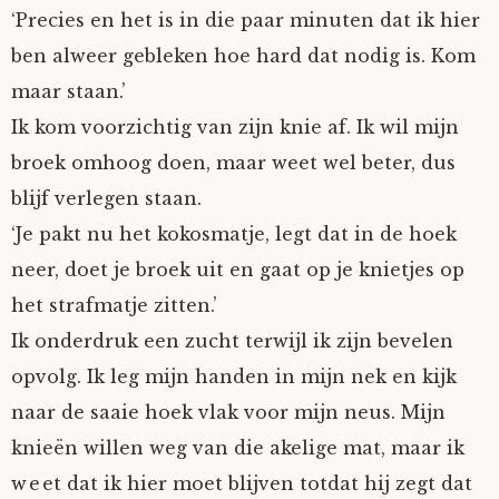
‘Precies en het is in die paar minuten dat ik hier
Nyncke
ben alweer gebleken hoe hard dat nodig is. Kom
maar staan.’
Rozemarijn
Ik kom voorzichtig van zijn knie af. Ik wil mijn
SirTeddy
broek omhoog doen, maar weet wel beter, dus
blijf verlegen staan.
Spelican
‘Je pakt nu het kokosmatje, legt dat in de hoek
neer, doet je broek uit en gaat op je knietjes op
Stefan
het strafmatje zitten.’
Ik onderdruk een zucht terwijl ik zijn bevelen
Sunniva
opvolg. Ik leg mijn handen in mijn nek en kijk
Switch
naar de saaie hoek vlak voor mijn neus. Mijn
knieën willen weg van die akelige mat, maar ik
Tim-
weet dat ik hier moet blijven totdat hij zegt dat