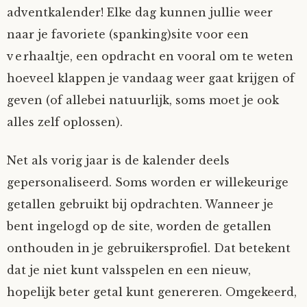
adventkalender! Elke dag kunnen jullie weer
Mijn Account
Op ontdekkingsreis
Instrumenten
Algae
Verhalen van de HD-site
naar je favoriete (spanking)site voor een
verhaaltje, een opdracht en vooral om te weten
Posities
aube
Verhalen van Anne en Bill
hoeveel klappen je vandaag weer gaat krijgen of
Spelletjes
Ben Hands-on
Anne
Interactieve verhalen
geven (of allebei natuurlijk, soms moet je ook
alles zelf oplossen).
Bill-A-Cook
Bill
Net als vorig jaar is de kalender deels
Björn
gepersonaliseerd. Soms worden er willekeurige
getallen gebruikt bij opdrachten. Wanneer je
Clarity
bent ingelogd op de site, worden de getallen
onthouden in je gebruikersprofiel. Dat betekent
Diderod
dat je niet kunt valsspelen en een nieuw,
Faith
hopelijk beter getal kunt genereren. Omgekeerd,