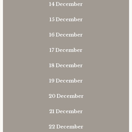
14 December
Heropen deze modal
Tom Mathys
15 December
Heropen deze modal
Vorrion
16 December
Heropen deze modal
Vrolijke Dondersteen
17 December
Heropen deze modal
Zofianina
18 December
Heropen deze modal
19 December
Heropen deze modal
20 December
Heropen deze modal
21 December
Heropen deze modal
22 December
Heropen deze modal