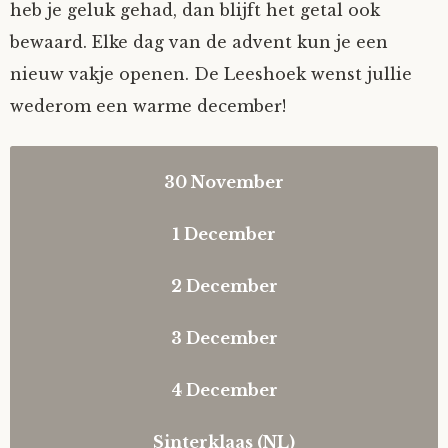
heb je geluk gehad, dan blijft het getal ook
Fioontje
bewaard. Elke dag van de advent kun je een
nieuw vakje openen. De Leeshoek wenst jullie
Gralin
wederom een warme december!
Henricus
30 November
Heropen deze modal
Jack
1 December
Heropen deze modal
Johanna
2 December
Heropen deze modal
Juliette Stark
3 December
Heropen deze modal
Kersje
4 December
Heropen deze modal
Lani
Sinterklaas (NL)
Heropen deze modal