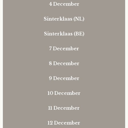
4 December
Heropen deze modal
Sinterklaas (NL)
Heropen deze modal
Sinterklaas (BE)
Heropen deze modal
7 December
Heropen deze modal
8 December
Heropen deze modal
9 December
Heropen deze modal
10 December
Heropen deze modal
11 December
Heropen deze modal
12 December
Heropen deze modal